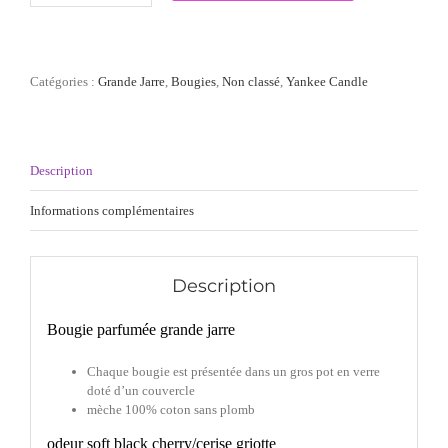
de
Grande
jarre
Yankee
Catégories :
Grande Jarre
,
Bougies
,
Non classé
,
Yankee Candle
Candle
"Black
Cherry"
Description
Informations complémentaires
Description
Bougie parfumée grande jarre
Chaque bougie est présentée dans un gros pot en verre
doté d’un couvercle
mèche 100% coton sans plomb
odeur soft black cherry/cerise griotte